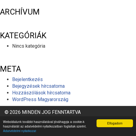
ARCHÍVUM
KATEGÓRIÁK
Nincs kategória
META
Bejelentkezés
Bejegyzések hírcsatorna
Hozzászólások hírcsatorna
WordPress Magyarország
© 2026 MINDEN JOG FENNTARTVA
ÁSZF
ADATKEZELÉSI TÁJÉKOZTATÓ
Médiaajánlat
Weboldalunk további használatával jóváhagyja a cookie-k
Elfogadom
használatát az adatvédelmi nyilatkozatban foglaltak szerint.
Adatvédelmi nyilatkozat