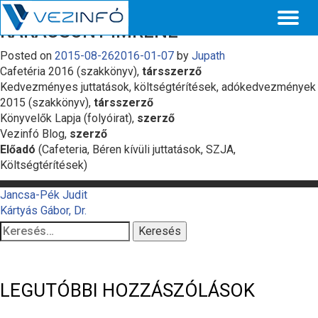
Toggl
KARÁCSONY IMRÉNÉ
naviga
Posted on
2015-08-26
2016-01-07
by
Jupath
Cafetéria 2016 (szakkönyv),
társszerző
Kedvezményes juttatások, költségtérítések, adókedvezmények
2015 (szakkönyv),
társszerző
Könyvelők Lapja (folyóirat),
szerző
Vezinfó Blog,
szerző
Előadó
(Cafeteria, Béren kívüli juttatások, SZJA,
Költségtérítések)
BEJEGYZÉS
Jancsa-Pék Judit
Kártyás Gábor, Dr.
NAVIGÁCIÓ
Keresés:
LEGUTÓBBI HOZZÁSZÓLÁSOK