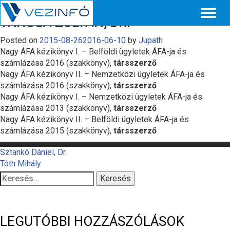
Toggl
TANCSA ZOLTÁN, DR.
naviga
Posted on
2015-08-26
2016-06-10
by
Jupath
Nagy ÁFA kézikönyv I. – Belföldi ügyletek ÁFA-ja és
számlázása 2016 (szakkönyv),
társszerző
Nagy ÁFA kézikönyv II. – Nemzetközi ügyletek ÁFA-ja és
számlázása 2016 (szakkönyv),
társszerző
Nagy ÁFA kézikönyv I. – Nemzetközi ügyletek ÁFA-ja és
számlázása 2013 (szakkönyv),
társszerző
Nagy ÁFA kézikönyv II. – Belföldi ügyletek ÁFA-ja és
számlázása 2015 (szakkönyv),
társszerző
BEJEGYZÉS
Sztankó Dániel, Dr.
Tóth Mihály
NAVIGÁCIÓ
Keresés:
LEGUTÓBBI HOZZÁSZÓLÁSOK