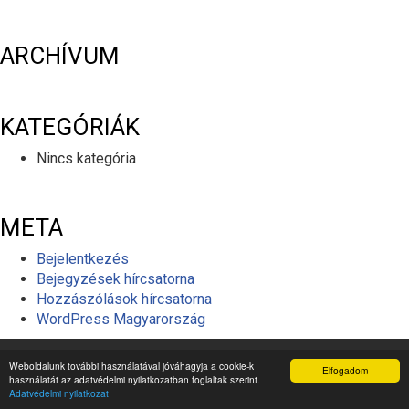
ARCHÍVUM
KATEGÓRIÁK
Nincs kategória
META
Bejelentkezés
Bejegyzések hírcsatorna
Hozzászólások hírcsatorna
WordPress Magyarország
© 2026 MINDEN JOG FENNTARTVA
Weboldalunk további használatával jóváhagyja a cookie-k
Elfogadom
használatát az adatvédelmi nyilatkozatban foglaltak szerint.
ÁSZF
ADATKEZELÉSI TÁJÉKOZTATÓ
Médiaajánlat
Adatvédelmi nyilatkozat